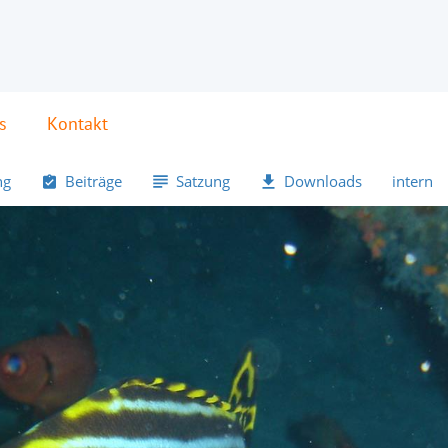
s
Kontakt
ng
Beiträge
Satzung
Downloads
intern